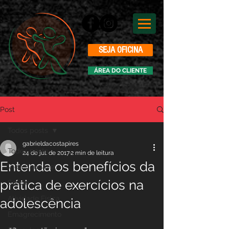
SEJA OFICINA
ÁREA DO CLIENTE
Post
Todos posts
gabrieldacostapires
Todos posts
24 de jul. de 2017
2 min de leitura
Entenda os benefícios da
Vida Saudável
prática de exercícios na
Saúde
Atividade Física
adolescência
Emagrecimento