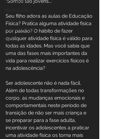
Musculação
“Somos tão jovens….”
Musculação
Seu filho adora as aulas de Educação 
Vida Saudável
Física? Pratica alguma atividade física 
Atividade Física
por paixão? O hábito de fazer 
qualquer atividade física é válido para 
Saúde
todas as idades. Mas você sabia que 
Treino em Casa
uma das fases mais importantes da 
vida para realizar exercícios físicos é 
na adolescência?
Ser adolescente não é nada fácil. 
Além de todas transformações no 
corpo, as mudanças emocionais e 
comportamentais neste período de 
transição de não ser mais criança e 
se preparar para a fase adulta, 
incentivar os adolescentes a praticar 
uma atividade física os torna mais 