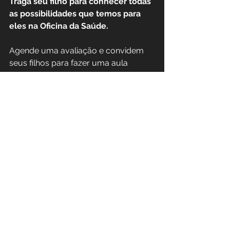
Traga seu filho para conhecer todas 
as possibilidades que temos para 
eles na Oficina da Saúde.
Agende uma avaliação e convidem 
seus filhos para fazer uma aula 
experimental gratuita nas 
modalidades que oferecemos! 
Vamos curtir juntos a fase das 
maiores descobertas!
#adolescencia
#atividadefisica
Atividade Física