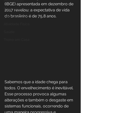
Musculação
(IBGE) apresentada em dezembro de 
Musculação
2017 revelou: a expectativa de vida 
do brasileiro é de 75,8 anos.
Vida Saudável
Atividade Física
Saúde
Treino em Casa
Sabemos que a idade chega para 
todos. O envelhecimento é inevitável. 
Esse processo provoca algumas 
alterações e também o desgaste em 
sistemas funcionais, ocorrendo de 
uma maneira progressiva e 