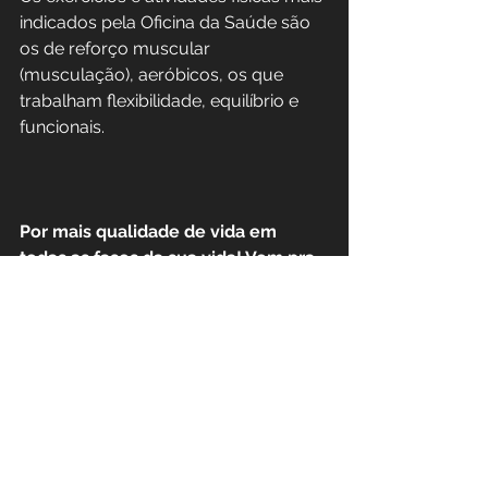
indicados pela Oficina da Saúde são 
os de reforço muscular 
(musculação), aeróbicos, os que 
trabalham flexibilidade, equilíbrio e 
funcionais.
Por mais qualidade de vida em 
todas as fases da sua vida! Vem pra 
Oficina da Saúde!
#envelhecimento
#alongamentos
#terceiraidade
#exerciciofisico
#atividadefisica
Vida Saudável
Atividade Física