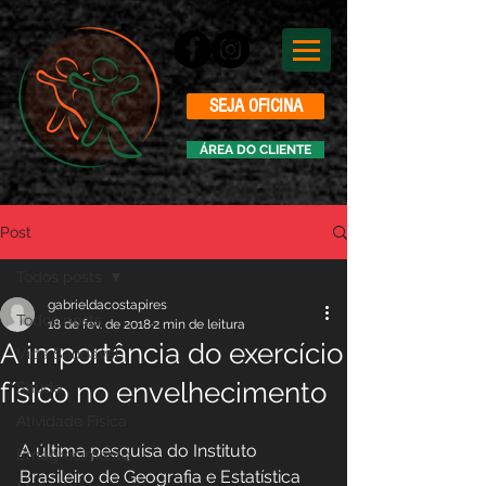
SEJA OFICINA
ÁREA DO CLIENTE
Post
Todos posts
gabrieldacostapires
Todos posts
18 de fev. de 2018
2 min de leitura
A importância do exercício
Vida Saudável
físico no envelhecimento
Saúde
Atividade Física
A última pesquisa do Instituto 
Emagrecimento
Brasileiro de Geografia e Estatística 