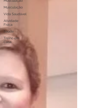
Musculação
Musculação
Vida Saudável
Atividade
Física
Saúde
Treino em
Casa