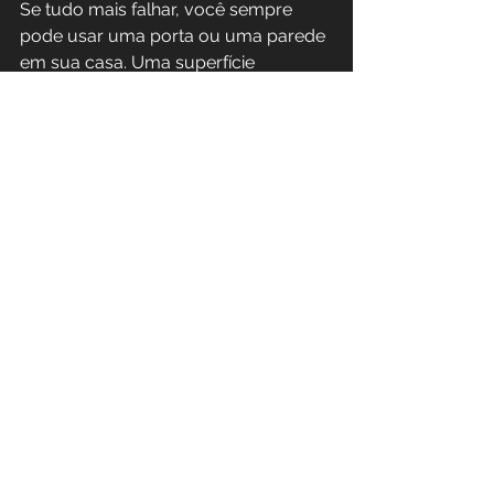
Se tudo mais falhar, você sempre 
pode usar uma porta ou uma parede 
em sua casa. Uma superfície 
resistente é tudo o que você precisa 
para fazer um agachamento na 
parede, que foca em fortalecer a 
parte inferior do corpo.
Existem várias maneiras de 
permanecer ativo enquanto estiver 
dentro de casa!
Acompanhe nossas redes sociais e 
fique por dentro do nosso desafio de 
treinos em casa! Participe!
Treino em Casa
Atividade Física
Saúde