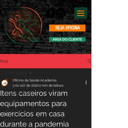
SEJA OFICINA
ÁREA DO CLIENTE
Post
Todos posts
Oficina da Saúde Academia
Todos posts
3 de abr. de 2020
2 min de leitura
Itens caseiros viram
Vida Saudável
equipamentos para
Saúde
Atividade Física
exercícios em casa
Emagrecimento
durante a pandemia